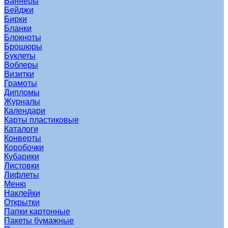
Баннеры
Бейджи
Бирки
Бланки
Блокноты
Брошюры
Буклеты
Воблеры
Визитки
Грамоты
Дипломы
Журналы
Календари
Карты пластиковые
Каталоги
Конверты
Коробочки
Кубарики
Листовки
Лифлеты
Меню
Наклейки
Открытки
Папки картонные
Пакеты бумажные