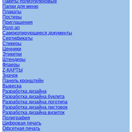
Пакеты полиэтиленовые
Папки для меню
Плакаты
Постеры
Приглашения
Ролл ап
Самокопирующиеся документы
Сертификаты
Стикеры
Ценники
Этикетки
Штендеры
Флаеры
Z-КАРТЫ
Значок
Панель кронштейн
Вывеска
Разработка дизайна
Разработка дизайна буклета
Разработка дизайна логотипа
Разработка дизайна листовок
Разработка дизайна визиток
Полиграфия
Цифровая печать
Офсетная печать