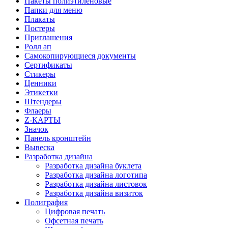
Пакеты полиэтиленовые
Папки для меню
Плакаты
Постеры
Приглашения
Ролл ап
Самокопирующиеся документы
Сертификаты
Стикеры
Ценники
Этикетки
Штендеры
Флаеры
Z-КАРТЫ
Значок
Панель кронштейн
Вывеска
Разработка дизайна
Разработка дизайна буклета
Разработка дизайна логотипа
Разработка дизайна листовок
Разработка дизайна визиток
Полиграфия
Цифровая печать
Офсетная печать