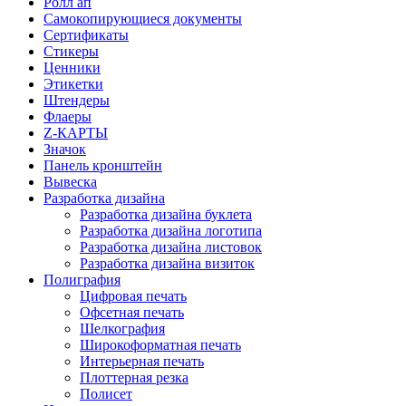
Ролл ап
Самокопирующиеся документы
Сертификаты
Стикеры
Ценники
Этикетки
Штендеры
Флаеры
Z-КАРТЫ
Значок
Панель кронштейн
Вывеска
Разработка дизайна
Разработка дизайна буклета
Разработка дизайна логотипа
Разработка дизайна листовок
Разработка дизайна визиток
Полиграфия
Цифровая печать
Офсетная печать
Шелкография
Широкоформатная печать
Интерьерная печать
Плоттерная резка
Полисет